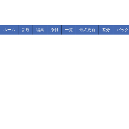
ホーム
新規
編集
添付
一覧
最終更新
差分
バック