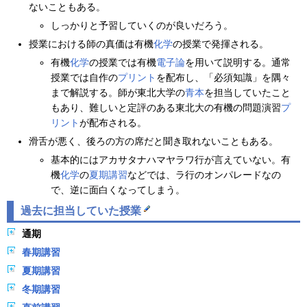
ないこともある。
しっかりと予習していくのが良いだろう。
授業における師の真価は有機
化学
の授業で発揮される。
有機
化学
の授業では有機
電子論
を用いて説明する。通常
授業では自作の
プリント
を配布し、「必須知識」を隅々
まで解説する。師が東北大学の
青本
を担当していたこと
もあり、難しいと定評のある東北大の有機の問題演習
プ
リント
が配布される。
滑舌が悪く、後ろの方の席だと聞き取れないこともある。
基本的にはアカサタナハマヤラワ行が言えていない。有
機
化学
の
夏期講習
などでは、ラ行のオンパレードなの
で、逆に面白くなってしまう。
過去に担当していた授業
通期
春期講習
夏期講習
冬期講習