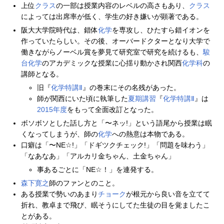
上位
クラス
の一部は授業内容のレベルの高さもあり、
クラス
によっては出席率が低く、学生の好き嫌いが顕著である。
阪大大学院時代は、錯体
化学
を専攻し、ひたすら錯イオンを
作っていたらしい。その後、オーバードクターとなり大学で
働きながらノーベル賞を夢見て研究室で研究を続けるも、
駿
台
化学
のアカデミックな授業に心揺り動かされ関西
化学科
の
講師となる。
旧『
化学特講
Ⅱ
』の巻末にその名残があった。
師が関西にいた頃に執筆した
夏期講習
『
化学特講
Ⅱ
』は
2015年度
をもって全面改訂となった。
ボソボソとした話し方と「〜ネッ!」という語尾から授業は眠
くなってしまうが、師の
化学
への熱意は本物である。
口癖は「〜NE☆!」「ドギツクチェック!」「問題を味わう」
「なあなあ」「アルカリ金ちゃん、土金ちゃん」
事あるごとに「NE☆！」を連発する。
森下寛之
師のファンとのこと。
ある授業で勢いのあまり
チョーク
が根元から良い音を立てて
折れ、教卓まで飛び、眠そうにしてた生徒の目を覚ましたこ
とがある。