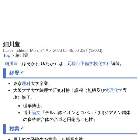
細川豊
Last-modified: Mon, 24 Apr 2023 05:45:50 JST (1200d)
Top
> 細川豊
細川豊
（ほそかわ ゆたか）は、元
駿台予備学校
化学科
講師。
経歴
東京
理科
大学卒業。
大阪大学大学院理学研究科博士課程（無機及び
物理
化学
専
攻）修了。
理学博士。
博士
論文
『テルル酸イオンとコバルト(III)ジアミン錯体
の多核縮合体の合成と円偏光二色性』
授業
最上位の受験生を意識した授業水準。