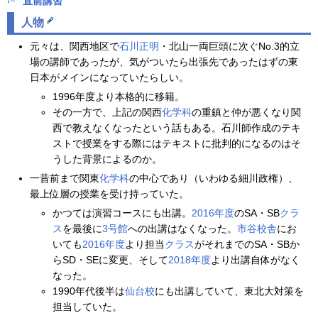
直前講習
人物
元々は、関西地区で
石川正明
・北山一両巨頭に次ぐNo.3的立
場の講師であったが、気がついたら出張先であったはずの東
日本がメインになっていたらしい。
1996年度より本格的に移籍。
その一方で、上記の関西
化学科
の重鎮と仲が悪くなり関
西で教えなくなったという話もある。石川師作成のテキ
ストで授業をする際にはテキストに批判的になるのはそ
うした背景によるのか。
一昔前まで関東
化学科
の中心であり（いわゆる細川政権）、
最上位層の授業を受け持っていた。
かつては演習コースにも出講。
2016年度
のSA・SB
クラ
ス
を最後に
3号館
への出講はなくなった。
市谷校舎
にお
いても
2016年度
より担当
クラス
がそれまでのSA・SBか
らSD・SEに変更、そして
2018年度
より出講自体がなく
なった。
1990年代後半は
仙台校
にも出講していて、東北大対策を
担当していた。