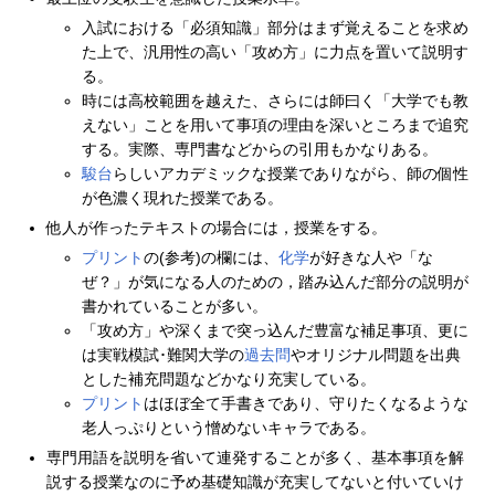
入試における「必須知識」部分はまず覚えることを求め
た上で、汎用性の高い「攻め方」に力点を置いて説明す
る。
時には高校範囲を越えた、さらには師曰く「大学でも教
えない」ことを用いて事項の理由を深いところまで追究
する。実際、専門書などからの引用もかなりある。
駿台
らしいアカデミックな授業でありながら、師の個性
が色濃く現れた授業である。
他人が作ったテキストの場合には，授業をする。
プリント
の(参考)の欄には、
化学
が好きな人や「な
ぜ？」が気になる人のための，踏み込んだ部分の説明が
書かれていることが多い。
「攻め方」や深くまで突っ込んだ豊富な補足事項、更に
は実戦模試･難関大学の
過去問
やオリジナル問題を出典
とした補充問題などかなり充実している。
プリント
はほぼ全て手書きであり、守りたくなるような
老人っぷりという憎めないキャラである。
専門用語を説明を省いて連発することが多く、基本事項を解
説する授業なのに予め基礎知識が充実してないと付いていけ