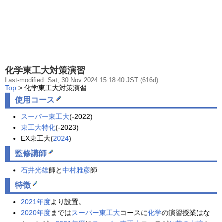
化学東工大対策演習
Last-modified: Sat, 30 Nov 2024 15:18:40 JST (616d)
Top
> 化学東工大対策演習
使用コース
スーパー東工大
(-2022)
東工大特化
(-2023)
EX東工大(
2024
)
監修講師
石井光雄
師と
中村雅彦
師
特徴
2021年度
より設置。
2020年度
までは
スーパー東工大
コースに
化学
の演習授業はな