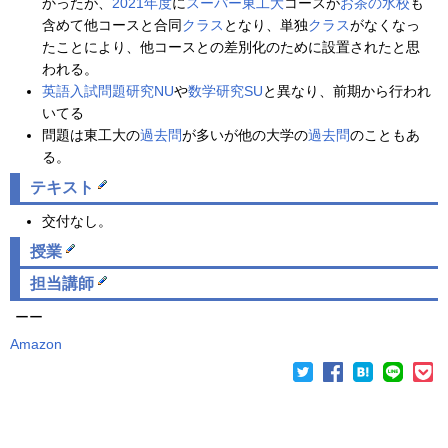
かったが、
2021年度
に
スーパー東工大
コースが
お茶の水校
も
含めて他コースと合同
クラス
となり、単独
クラス
がなくなっ
たことにより、他コースとの差別化のために設置されたと思
われる。
英語入試問題研究NU
や
数学研究SU
と異なり、前期から行われ
いてる
問題は東工大の
過去問
が多いが他の大学の
過去問
のこともあ
る。
テキスト
交付なし。
授業
担当講師
ーー
Amazon