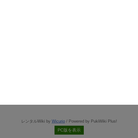
レンタルWiki by
Wicurio
/ Powered by PukiWiki Plus!
PC版を表示