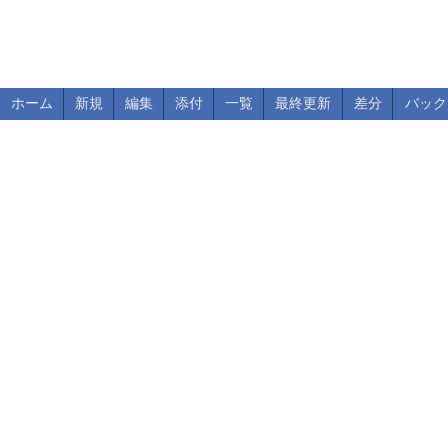
ホーム
新規
編集
添付
一覧
最終更新
差分
バック