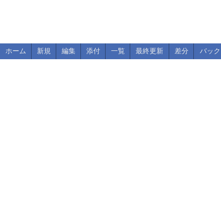
ホーム
新規
編集
添付
一覧
最終更新
差分
バック