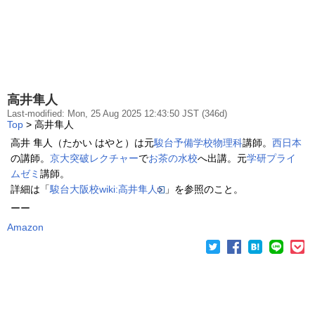
高井隼人
Last-modified: Mon, 25 Aug 2025 12:43:50 JST (346d)
Top
> 高井隼人
高井 隼人（たかい はやと）は元
駿台予備学校
物理科
講師。
西日本
の講師。
京大突破レクチャー
で
お茶の水校
へ出講。元
学研プライ
ムゼミ
講師。
詳細は「
駿台大阪校wiki
:
高井隼人
」を参照のこと。
ーー
Amazon