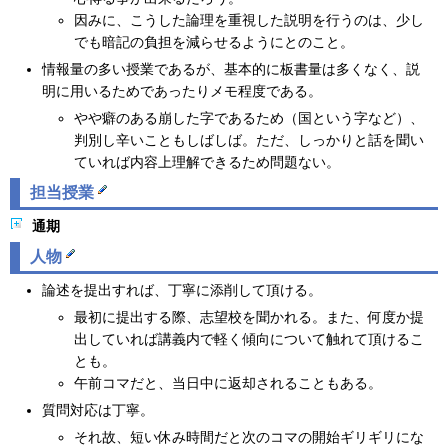
因みに、こうした論理を重視した説明を行うのは、少し
でも暗記の負担を減らせるようにとのこと。
情報量の多い授業であるが、基本的に板書量は多くなく、説
明に用いるためであったりメモ程度である。
やや癖のある崩した字であるため（国という字など）、
判別し辛いこともしばしば。ただ、しっかりと話を聞い
ていれば内容上理解できるため問題ない。
担当授業
通期
人物
論述を提出すれば、丁寧に添削して頂ける。
最初に提出する際、志望校を聞かれる。また、何度か提
出していれば講義内で軽く傾向について触れて頂けるこ
とも。
午前コマだと、当日中に返却されることもある。
質問対応は丁寧。
それ故、短い休み時間だと次のコマの開始ギリギリにな