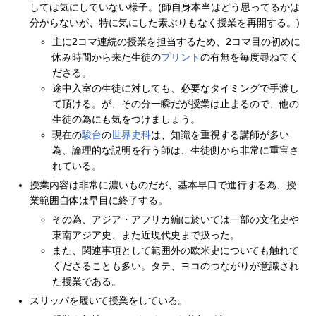
しては気にしていない様子。(師自身本当はどう思ってるかは
分からないが、特に気にした素ぶりもなく授業を再開する。)
主に2コマ連続の授業を担当するため、2コマ目の初めに
休み時間から来た生徒の
プリント
の有無を毎度尋ねてく
ださる。
途中入室の生徒に対しても、必要なタイミングで手渡し
て頂ける。が、その分一瞬だが授業は止まるので、他の
生徒の為にも気をつけましょう。
現在の
駿台
の
世界史科
は、知識を重視する講師が多い
為、論理的な説明を行う師は、生徒側から非常に重宝さ
れている。
授業内容は非常に濃いものだが、基本早口で進行する為、授
業範囲自体は早目に終了する。
その為、アジア・アフリカ編に於いては一部の文化史や
東南アジア史、また近現代史まで扱った。
また、関連事項として範囲外の欧米史についても触れて
くださることも多い。タテ、ヨコのつながりが意識され
た授業である。
スリッパを履いて授業をしている。