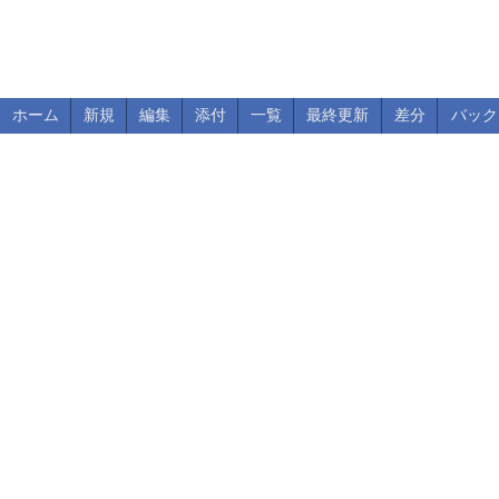
ホーム
新規
編集
添付
一覧
最終更新
差分
バック