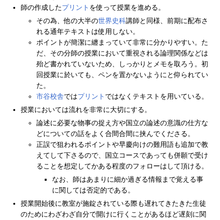
師の作成した
プリント
を使って授業を進める。
その為、他の大半の
世界史科
講師と同様、前期に配布さ
れる通年テキストは使用しない。
ポイントが簡潔に纏まっていて非常に分かりやすい。た
だ、その分師の授業において重視される論理関係などは
殆ど書かれていないため、しっかりとメモを取ろう。初
回授業に於いても、ペンを置かないようにと仰られてい
た。
市谷校舎
では
プリント
ではなくテキストを用いている。
授業においては流れを非常に大切にする。
論述に必要な物事の捉え方や国立の論述の意識の仕方な
どについての話をよく合間合間に挟んでくださる。
正誤で狙われるポイントや早慶向けの難用語も追加で教
えてして下さるので、国立コースであっても併願で受け
ることを想定してかある程度のフォローはして頂ける。
なお、師はあまりに細か過ぎる情報まで覚える事
に関しては否定的である。
授業開始後に教室が施錠されている際も遅れてきたきた生徒
のためにわざわざ自分で開けに行くことがあるほど遅刻に関