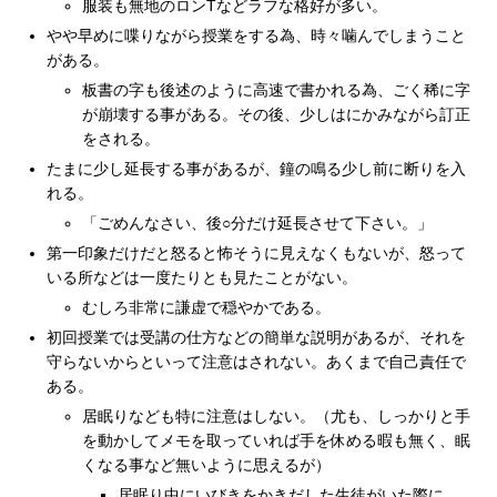
服装も無地のロンTなどラフな格好が多い。
やや早めに喋りながら授業をする為、時々噛んでしまうこと
がある。
板書の字も後述のように高速で書かれる為、ごく稀に字
が崩壊する事がある。その後、少しはにかみながら訂正
をされる。
たまに少し延長する事があるが、鐘の鳴る少し前に断りを入
れる。
「ごめんなさい、後○分だけ延長させて下さい。」
第一印象だけだと怒ると怖そうに見えなくもないが、怒って
いる所などは一度たりとも見たことがない。
むしろ非常に謙虚で穏やかである。
初回授業では受講の仕方などの簡単な説明があるが、それを
守らないからといって注意はされない。あくまで自己責任で
ある。
居眠りなども特に注意はしない。（尤も、しっかりと手
を動かしてメモを取っていれば手を休める暇も無く、眠
くなる事など無いように思えるが）
居眠り中にいびきをかきだした生徒がいた際に