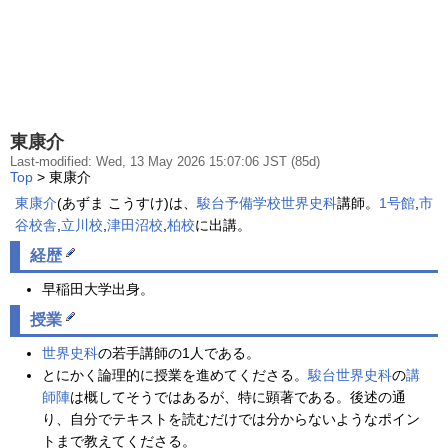
東康介
Last-modified: Wed, 13 May 2026 15:07:06 JST (85d)
Top
> 東康介
東康介
(あずま こうすけ)は、
駿台予備学校
世界史科
講師。
1号館
,
市
谷校舎
,
立川校
,
津田沼校
,
柏校
に出講。
経歴
早稲田大学出身。
授業
世界史科
の若手講師の1人である。
とにかく論理的に授業を進めてくださる。
駿台
世界史科
の
講
師陣
は概してそうではあるが、特に顕著である。後述の通
り、自分でテキストを読むだけでは分からないようなポイン
トまで教えてくださる。