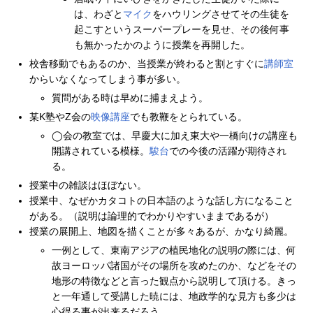
は、わざと
マイク
をハウリングさせてその生徒を
起こすというスーパープレーを見せ、その後何事
も無かったかのように授業を再開した。
校舎移動でもあるのか、当授業が終わると割とすぐに
講師室
からいなくなってしまう事が多い。
質問がある時は早めに捕まえよう。
某K塾やZ会の
映像講座
でも教鞭をとられている。
◯会の教室では、早慶大に加え東大や一橋向けの講座も
開講されている模様。
駿台
での今後の活躍が期待され
る。
授業中の雑談はほぼない。
授業中、なぜかカタコトの日本語のような話し方になること
がある。（説明は論理的でわかりやすいままであるが）
授業の展開上、地図を描くことが多々あるが、かなり綺麗。
一例として、東南アジアの植民地化の説明の際には、何
故ヨーロッパ諸国がその場所を攻めたのか、などをその
地形の特徴などと言った観点から説明して頂ける。きっ
と一年通して受講した暁には、地政学的な見方も多少は
心得る事が出来るだろう。