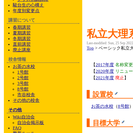
駿台
生の心構え
年度別変更点
講習について
春期講習
私立大理
夏期講習
冬期講習
Last-modified: Sun, 25 Sep 202
直前講習
Top
> ベーシック私立
廃止講座
校舎情報
【
2017年度
名称変更
お茶の水校
【
2020年度
リニュー
1号館
2号館
【
2021年度
廃止
】
3号館
8号館
設置校
市谷校舎
その他
の校舎
お茶の水校
（
8号館
その他
Wiki自治会
目標大学
自治会掲示板
FAQ