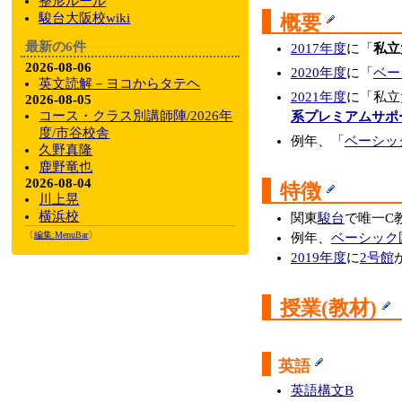
整形ルール
駿台大阪校wiki
概要
最新の6件
2017年度
に「
私立
2026-08-06
2020年度
に「
ベー
英文読解－ヨコからタテヘ
2021年度
に「私立
2026-08-05
コース・クラス別講師陣/2026年
系プレミアムサポ
度/市谷校舎
例年、「
ベーシッ
久野真隆
鹿野竜也
2026-08-04
特徴
川上晃
横浜校
関東
駿台
で唯一C
〔
編集:
MenuBar
〕
例年、
ベーシック
2019年度
に
2号館
授業(教材)
英語
英語構文B