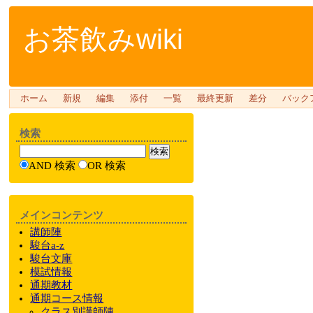
お茶飲みwiki
ホーム
新規
編集
添付
一覧
最終更新
差分
バック
検索
AND 検索
OR 検索
メインコンテンツ
講師陣
駿台a-z
駿台文庫
模試情報
通期教材
通期
コース情報
クラス
別
講師陣