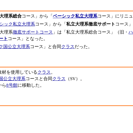
大理系総合
コース」から「
ベーシック私立大理系
コース」にリニュ
シック私立大理系
コース」から「
私立大理系徹底サポート
コース」
大理系
徹底サポートコース
」は「私立大理系総合コース」（旧・
ハ
ート
コース」となった。
ク国公立大理系
コース」と合同
クラス
だった。
教材を使用している
クラス
。
国公立大理系
コースと合同
クラス
（SV）。
から
8号館
に移動した。