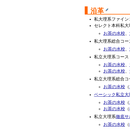
沿革
私大理系ファインコー
セレクト本科私大理
お茶の水校
、
私大理系総合コース 
お茶の水校
、
私立大理系コース -
お茶の水校
、
お茶の水校
、
私立大理系総合コース
お茶の水校
（
ベーシック私立大
お茶の水校
（
お茶の水校
（
私立大理系
徹底サ
お茶の水校
（