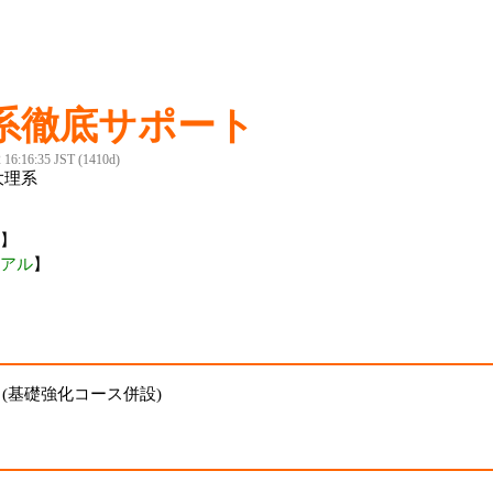
系徹底サポート
2 16:16:35 JST (1410d)
大理系
】
アル
】
）(基礎強化コース併設)