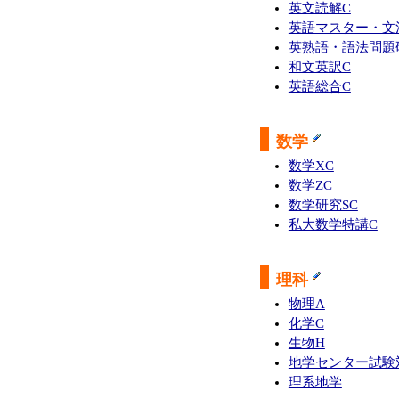
英文読解C
英語マスター・文
英熟語・語法問題
和文英訳C
英語総合C
数学
数学XC
数学ZC
数学研究SC
私大数学特講C
理科
物理A
化学C
生物H
地学センター試験
理系地学