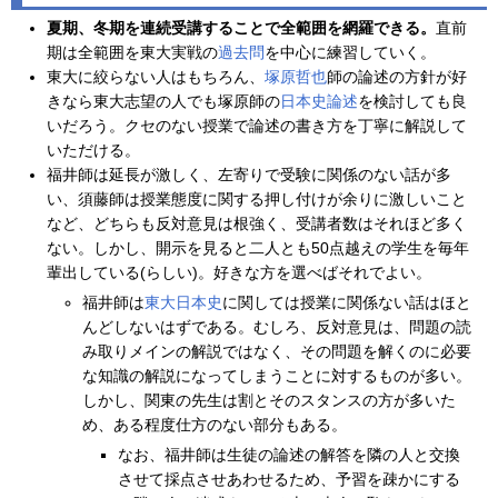
夏期、冬期を連続受講することで全範囲を網羅できる。
直前
期は全範囲を東大実戦の
過去問
を中心に練習していく。
東大に絞らない人はもちろん、
塚原哲也
師の論述の方針が好
きなら東大志望の人でも塚原師の
日本史論述
を検討しても良
いだろう。クセのない授業で論述の書き方を丁寧に解説して
いただける。
福井師は延長が激しく、左寄りで受験に関係のない話が多
い、須藤師は授業態度に関する押し付けが余りに激しいこと
など、どちらも反対意見は根強く、受講者数はそれほど多く
ない。しかし、開示を見ると二人とも50点越えの学生を毎年
輩出している(らしい)。好きな方を選べばそれでよい。
福井師は
東大日本史
に関しては授業に関係ない話はほと
んどしないはずである。むしろ、反対意見は、問題の読
み取りメインの解説ではなく、その問題を解くのに必要
な知識の解説になってしまうことに対するものが多い。
しかし、関東の先生は割とそのスタンスの方が多いた
め、ある程度仕方のない部分もある。
なお、福井師は生徒の論述の解答を隣の人と交換
させて採点させあわせるため、予習を疎かにする