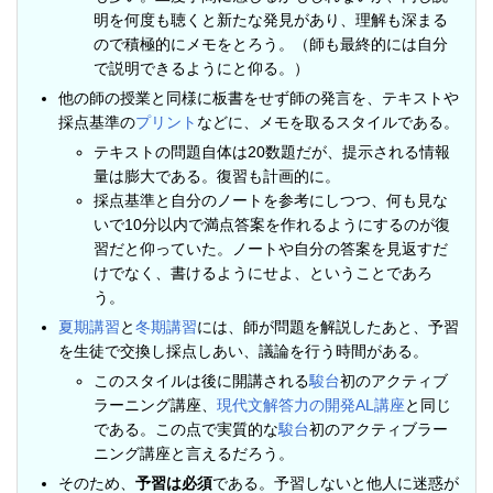
明を何度も聴くと新たな発見があり、理解も深まる
ので積極的にメモをとろう。（師も最終的には自分
で説明できるようにと仰る。）
他の師の授業と同様に板書をせず師の発言を、テキストや
採点基準の
プリント
などに、メモを取るスタイルである。
テキストの問題自体は20数題だが、提示される情報
量は膨大である。復習も計画的に。
採点基準と自分のノートを参考にしつつ、何も見な
いで10分以内で満点答案を作れるようにするのが復
習だと仰っていた。ノートや自分の答案を見返すだ
けでなく、書けるようにせよ、ということであろ
う。
夏期講習
と
冬期講習
には、師が問題を解説したあと、予習
を生徒で交換し採点しあい、議論を行う時間がある。
このスタイルは後に開講される
駿台
初のアクティブ
ラーニング講座、
現代文解答力の開発AL講座
と同じ
である。この点で実質的な
駿台
初のアクティブラー
ニング講座と言えるだろう。
そのため、
予習は必須
である。予習しないと他人に迷惑が