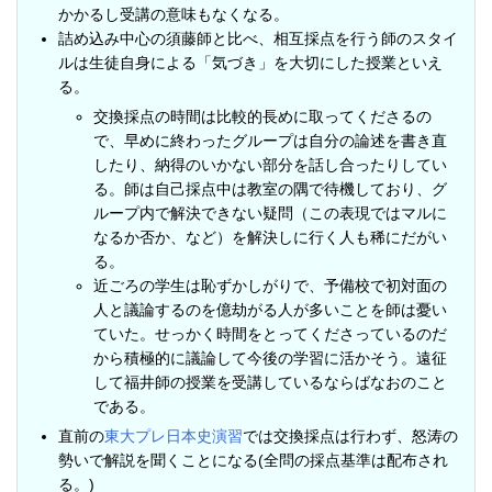
かかるし受講の意味もなくなる。
詰め込み中心の須藤師と比べ、相互採点を行う師のスタイ
ルは生徒自身による「気づき」を大切にした授業といえ
る。
交換採点の時間は比較的長めに取ってくださるの
で、早めに終わったグループは自分の論述を書き直
したり、納得のいかない部分を話し合ったりしてい
る。師は自己採点中は教室の隅で待機しており、グ
ループ内で解決できない疑問（この表現ではマルに
なるか否か、など）を解決しに行く人も稀にだがい
る。
近ごろの学生は恥ずかしがりで、予備校で初対面の
人と議論するのを億劫がる人が多いことを師は憂い
ていた。せっかく時間をとってくださっているのだ
から積極的に議論して今後の学習に活かそう。遠征
して福井師の授業を受講しているならばなおのこと
である。
直前の
東大プレ日本史演習
では交換採点は行わず、怒涛の
勢いで解説を聞くことになる(全問の採点基準は配布され
る。)