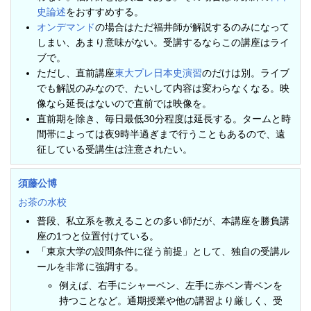
史論述
をおすすめする。
オンデマンド
の場合はただ福井師が解説するのみになって
しまい、あまり意味がない。受講するならこの講座はライ
ブで。
ただし、直前講座
東大プレ日本史演習
のだけは別。ライブ
でも解説のみなので、たいして内容は変わらなくなる。映
像なら延長はないので直前では映像を。
直前期を除き、毎日最低30分程度は延長する。タームと時
間帯によっては夜9時半過ぎまで行うこともあるので、遠
征している受講生は注意されたい。
須藤公博
お茶の水校
普段、私立系を教えることの多い師だが、本講座を勝負講
座の1つと位置付けている。
「東京大学の設問条件に従う前提」として、独自の受講ル
ールを非常に強調する。
例えば、右手にシャーペン、左手に赤ペン青ペンを
持つことなど。通期授業や他の講習より厳しく、受