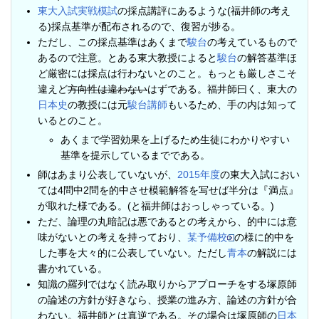
東大入試実戦模試
の採点講評にあるような(福井師の考え
る)採点基準が配布されるので、復習が捗る。
ただし、この採点基準はあくまで
駿台
の考えているもので
あるので注意。とある東大教授によると
駿台
の解答基準ほ
ど厳密には採点は行わないとのこと。もっとも厳しさこそ
違えど
方向性は違わない
はずである。福井師曰く、東大の
日本史
の教授には元
駿台講師
もいるため、手の内は知って
いるとのこと。
あくまで学習効果を上げるため生徒にわかりやすい
基準を提示しているまでである。
師はあまり公表していないが、
2015年度
の東大入試におい
ては4問中2問を的中させ模範解答を写せば半分は『満点』
が取れた様である。(と福井師はおっしゃっている。)
ただ、論理の丸暗記は悪であるとの考えから、的中には意
味がないとの考えを持っており、
某予備校
の様に的中を
した事を大々的に公表していない。ただし
青本
の解説には
書かれている。
知識の羅列ではなく読み取りからアプローチをする塚原師
の論述の方針が好きなら、授業の進み方、論述の方針が合
わない。福井師とは真逆である。その場合は塚原師の
日本