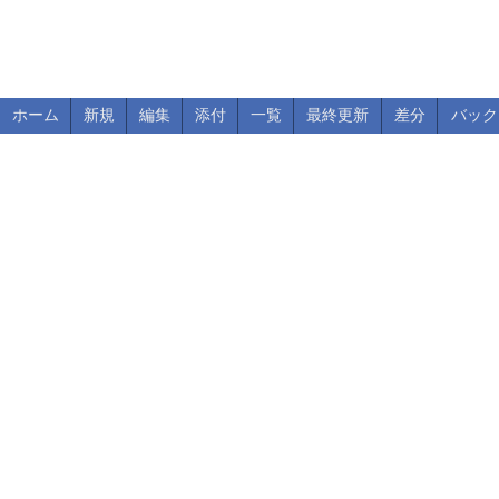
ホーム
新規
編集
添付
一覧
最終更新
差分
バック