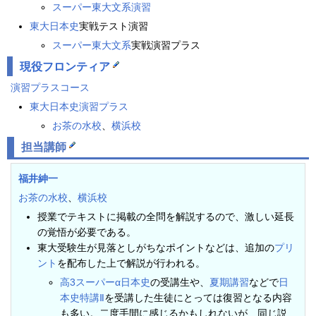
スーパー東大文系演習
東大日本史
実戦テスト演習
スーパー東大文系
実戦演習プラス
現役フロンティア
演習プラスコース
東大日本史演習プラス
お茶の水校
、
横浜校
担当講師
福井紳一
お茶の水校
、
横浜校
授業でテキストに掲載の全問を解説するので、激しい延長
の覚悟が必要である。
東大受験生が見落としがちなポイントなどは、追加の
プリ
ント
を配布した上で解説が行われる。
高3スーパーα日本史
の受講生や、
夏期講習
などで
日
本史特講Ⅱ
を受講した生徒にとっては復習となる内容
も多い。二度手間に感じるかもしれないが、同じ説