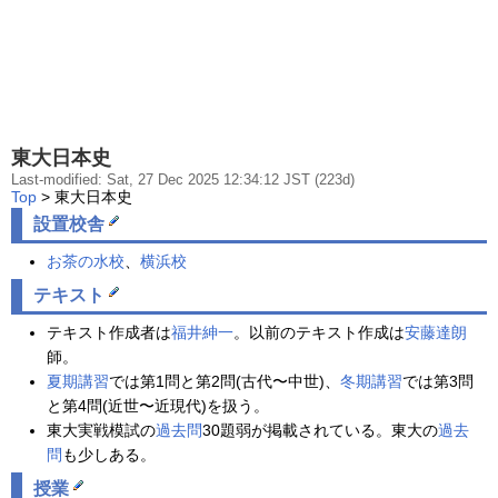
東大日本史
Last-modified: Sat, 27 Dec 2025 12:34:12 JST (223d)
Top
> 東大日本史
設置校舎
お茶の水校
、
横浜校
テキスト
テキスト作成者は
福井紳一
。以前のテキスト作成は
安藤達朗
師。
夏期講習
では第1問と第2問(古代〜中世)、
冬期講習
では第3問
と第4問(近世〜近現代)を扱う。
東大実戦模試の
過去問
30題弱が掲載されている。東大の
過去
問
も少しある。
授業