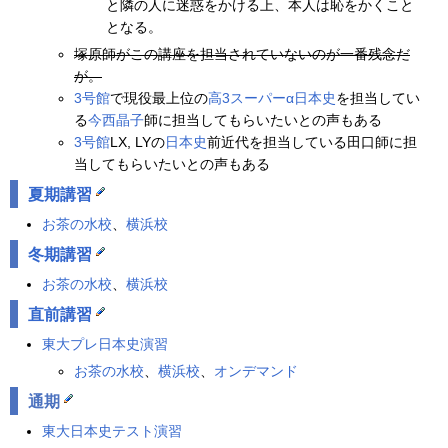
と隣の人に迷惑をかける上、本人は恥をかくこと
となる。
塚原師がこの講座を担当されていないのが一番残念だ
が。
3号館
で現役最上位の
高3スーパーα日本史
を担当してい
る
今西晶子
師に担当してもらいたいとの声もある
3号館
LX, LYの
日本史
前近代を担当している田口師に担
当してもらいたいとの声もある
夏期講習
お茶の水校
、
横浜校
冬期講習
お茶の水校
、
横浜校
直前講習
東大プレ日本史演習
お茶の水校
、
横浜校
、
オンデマンド
通期
東大日本史テスト演習