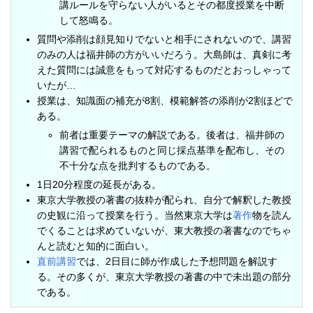
講ルールを守らない人がいるとその都度授業を中断
して怒鳴る。
質問や添削は顔見知りでないと相手にされないので、講習
のみの人は福井師の方がいいだろう。大島師は、真剣に考
えた質問には誠意をもって対応するものだとおっしゃって
いたが…
授業は、知識面の補充が8割、模範解答の添削が2割ほどで
ある。
前者は重要テーマの解説である。後者は、福井師の
講習で配られるものと同じ採点基準を配布し、その
不十分な点を批判するものである。
1日20分程度の延長がある。
東京大学教授の著書の抜粋が配られ、自分で解釈した教授
の史観に沿って授業を行う。当然東京大学は
著作
物を読ん
でくることは求めていないが、東大教授の著書なのでちゃ
んと読むと知的に面白い。
直前講習
では、2日目に師が作成した予想問題を解説す
る。その多くが、東京大学教授の著書の中で未出題の部分
である。