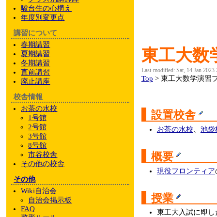
駿台
生の心構え
年度別変更点
講習について
春期講習
東工大数
夏期講習
冬期講習
Last-modified: Sat, 14 Jan 2023
直前講習
Top
> 東工大数学演習
廃止講座
校舎情報
お茶の水校
設置校舎
1号館
2号館
お茶の水校
、
池袋
3号館
8号館
概要
市谷校舎
その他
の校舎
現役フロンティア
その他
Wiki自治会
授業
自治会掲示板
FAQ
東工大入試に即し