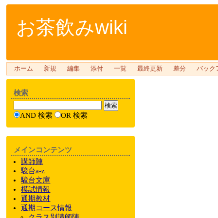
お茶飲みwiki
ホーム
新規
編集
添付
一覧
最終更新
差分
バック
検索
AND 検索
OR 検索
メインコンテンツ
講師陣
駿台a-z
駿台文庫
模試情報
通期教材
通期
コース情報
クラス
別
講師陣