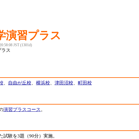
学演習プラス
 20:58:08 JST (1301d)
プラス
校
、
自由が丘校
、
横浜校
、
津田沼校
、
町田校
の
演習プラスコース
。
た試験を3題（90分）実施。