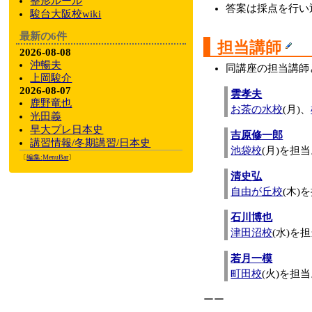
整形ルール
答案は採点を行い
駿台大阪校wiki
最新の6件
担当講師
2026-08-08
沖暢夫
同講座の担当講師
上岡駿介
2026-08-07
雲孝夫
鹿野竜也
お茶の水校
(月)、
光田義
早大プレ日本史
吉原修一郎
講習情報/冬期講習/日本史
池袋校
(月)を担
〔
編集:
MenuBar
〕
清史弘
自由が丘校
(木)
石川博也
津田沼校
(水)を
若月一模
町田校
(火)を担
ーー