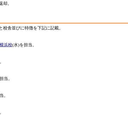
返却。
と校舎並びに特徴を下記に記載。
横浜校
(水)を担当。
当。
を担当。
担当。
当。