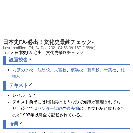
日本史FA-必出！文化史最終チェック-
Last-modified: Fri, 24 Dec 2021 04:53:09 JST (1689d)
Top
> 日本史FA-必出！文化史最終チェック-
設置校舎
お茶の水校
、
池袋校
、
大宮校
、
横浜校
、
藤沢校
、
千葉校
、
札
幌校
テキスト
レベル：3-7
テキスト前半には用語集のような形で知識が整理されてお
り、後半では
センター試験
の
過去問
のうち文化史に関わるも
のが1997年以降全て記載されている。
授業