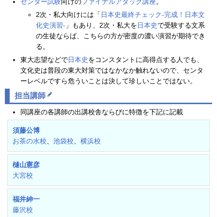
センター試験
向けの
ファイナルアタック講座
。
2次・私大向けには「
日本史最終チェック-完成！日本文
化史演習-
」もあり、2次・私大を
日本史
で受験する文系
の生徒ならば、こちらの方が密度の濃い演習が期待でき
る。
東大志望などで
日本史
をコンスタントに高得点する人でも、
文化史は普段の東大対策ではなかなか触れないので、センタ
ーレベルですら危ういことは決して珍しいことではない。
担当講師
同講座の各講師の出講校舎ならびに特徴を下記に記載
須藤公博
お茶の水校
、
池袋校
、
横浜校
樋山憲彦
大宮校
福井紳一
藤沢校