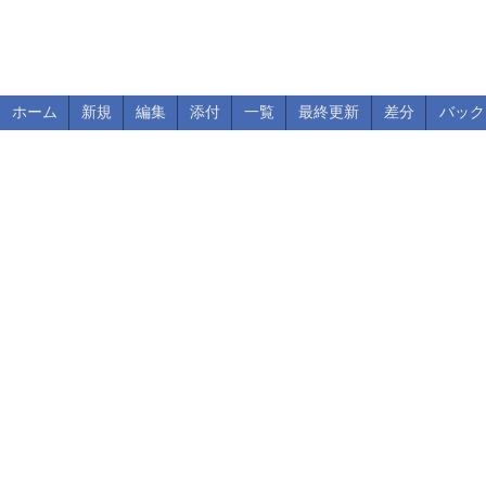
ホーム
新規
編集
添付
一覧
最終更新
差分
バック