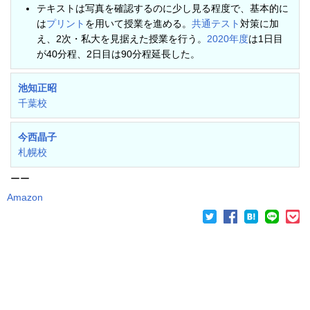
テキストは写真を確認するのに少し見る程度で、基本的に
は
プリント
を用いて授業を進める。
共通テスト
対策に加
え、2次・私大を見据えた授業を行う。
2020年度
は1日目
が40分程、2日目は90分程延長した。
池知正昭
千葉校
今西晶子
札幌校
ーー
Amazon