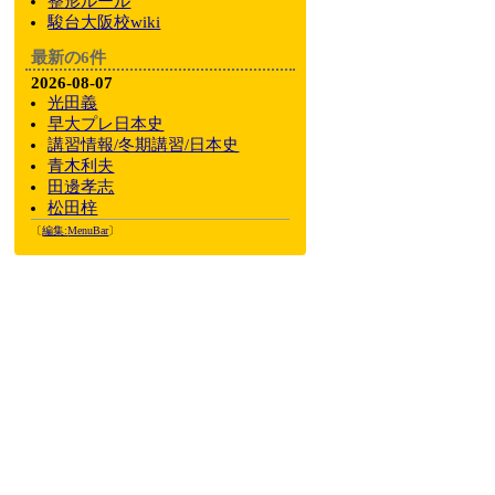
整形ルール
駿台大阪校wiki
最新の6件
2026-08-07
光田義
早大プレ日本史
講習情報/冬期講習/日本史
青木利夫
田邊孝志
松田梓
〔
編集:
MenuBar
〕