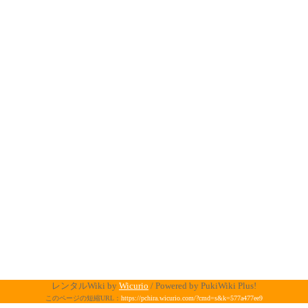
レンタルWiki by
Wicurio
/ Powered by PukiWiki Plus!
このページの短縮URL：
https://pchira.wicurio.com/?cmd=s&k=577a477ee9