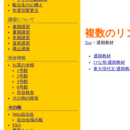
駿台
生の心構え
年度別変更点
講習について
春期講習
複数のリ
夏期講習
冬期講習
Top
> 通期教材
直前講習
廃止講座
通期教材
校舎情報
ひな形/通期教材
お茶の水校
東大現代文/通期教
1号館
2号館
3号館
8号館
市谷校舎
その他
の校舎
その他
Wiki自治会
自治会掲示板
FAQ