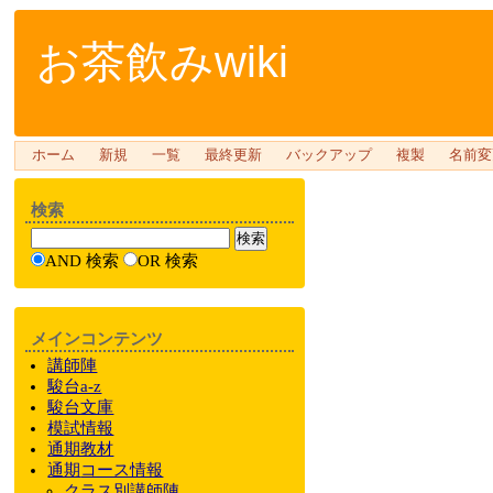
お茶飲みwiki
ホーム
新規
一覧
最終更新
バックアップ
複製
名前変
検索
AND 検索
OR 検索
メインコンテンツ
講師陣
駿台a-z
駿台文庫
模試情報
通期教材
通期
コース情報
クラス
別
講師陣