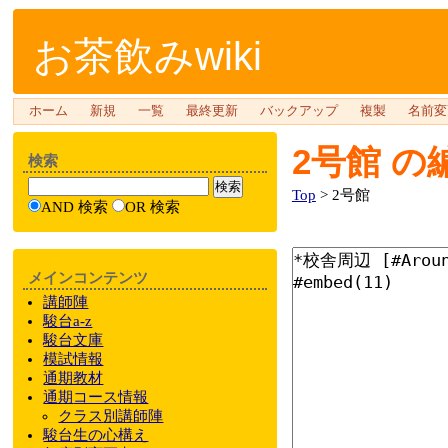
お茶飲みwiki
ホーム
新規
一覧
最終更新
バックアップ
複製
名前変
2号館
の
検索
Top
> 2号館
AND 検索
OR 検索
メインコンテンツ
講師陣
駿台a-z
駿台文庫
模試情報
通期教材
通期
コース情報
クラス
別
講師陣
駿台
生の心構え