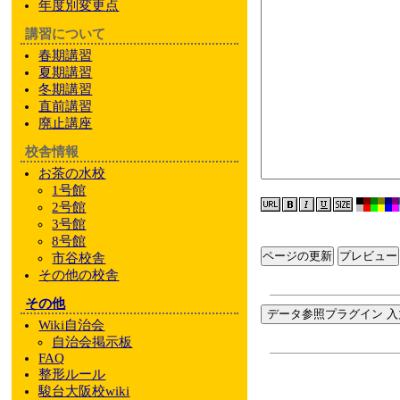
年度別変更点
講習について
春期講習
夏期講習
冬期講習
直前講習
廃止講座
校舎情報
お茶の水校
1号館
2号館
3号館
8号館
ページの更新
市谷校舎
その他
の校舎
その他
データ参照プラグイン 入
Wiki自治会
自治会掲示板
FAQ
整形ルール
駿台大阪校wiki