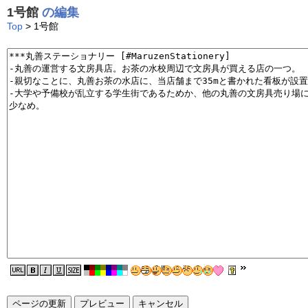
1号館
の編集
Top
> 1号館
ページの更新