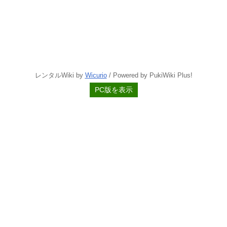
レンタルWiki by
Wicurio
/ Powered by PukiWiki Plus!
PC版を表示