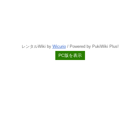
レンタルWiki by
Wicurio
/ Powered by PukiWiki Plus!
PC版を表示