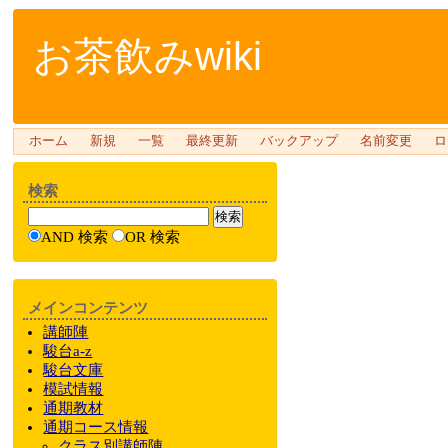
お茶飲みwiki
ホーム
新規
一覧
最終更新
バックアップ
名前変更
ロ
検索
AND 検索
OR 検索
メインコンテンツ
講師陣
駿台a-z
駿台文庫
模試情報
通期教材
通期
コース情報
クラス
別
講師陣