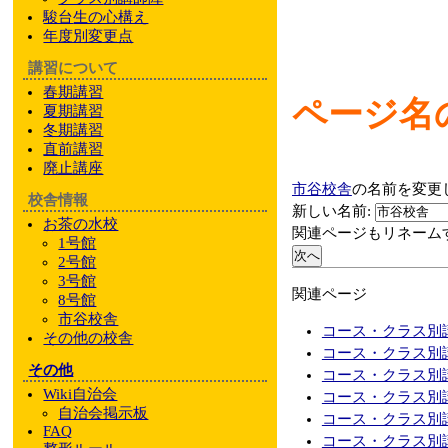
駿台
生の心構え
年度別変更点
講習について
春期講習
ページ名
夏期講習
冬期講習
直前講習
廃止講座
市谷校舎
の名前を変更
校舎情報
新しい名前:
お茶の水校
関連ページもリネーム
1号館
2号館
3号館
関連ページ
8号館
市谷校舎
コース・クラス別講
その他
の校舎
コース・クラス別講
その他
コース・クラス別講
Wiki自治会
コース・クラス別講
自治会掲示板
コース・クラス別講
FAQ
コース・クラス別講