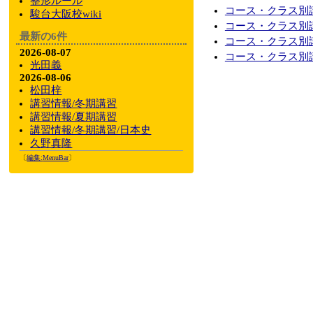
整形ルール
コース・クラス別講
駿台大阪校wiki
コース・クラス別講
最新の6件
コース・クラス別講
2026-08-07
コース・クラス別講
光田義
2026-08-06
松田梓
講習情報/冬期講習
講習情報/夏期講習
講習情報/冬期講習/日本史
久野真隆
〔
編集:
MenuBar
〕