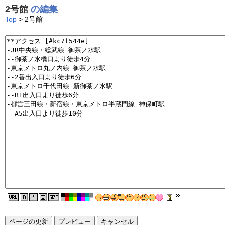
2号館
の編集
Top
> 2号館
ページの更新