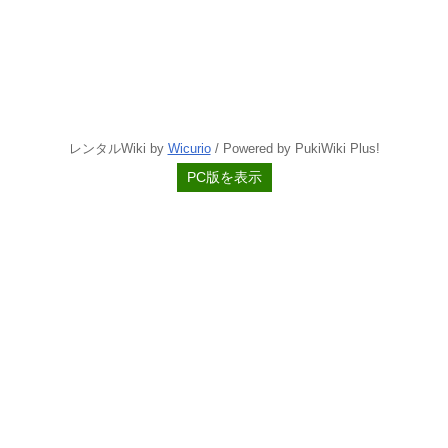
レンタルWiki by
Wicurio
/ Powered by PukiWiki Plus!
PC版を表示