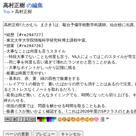
高村正樹
の編集
Top
> 高村正樹
ページの更新