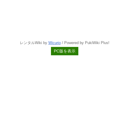
レンタルWiki by
Wicurio
/ Powered by PukiWiki Plus!
PC版を表示