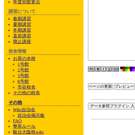
年度別変更点
講習について
春期講習
夏期講習
冬期講習
直前講習
廃止講座
校舎情報
お茶の水校
1号館
2号館
3号館
8号館
ページの更新
市谷校舎
その他
の校舎
その他
データ参照プラグイン 入
Wiki自治会
自治会掲示板
FAQ
整形ルール
駿台大阪校wiki