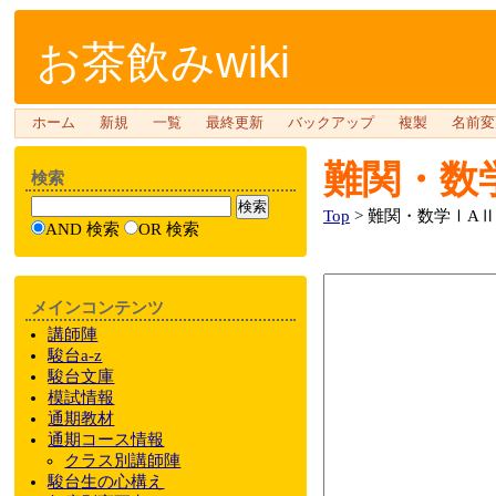
お茶飲みwiki
ホーム
新規
一覧
最終更新
バックアップ
複製
名前変
難関・数
検索
Top
> 難関・数学ⅠAⅡ
AND 検索
OR 検索
メインコンテンツ
講師陣
駿台a-z
駿台文庫
模試情報
通期教材
通期
コース情報
クラス
別
講師陣
駿台
生の心構え