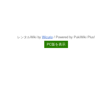
レンタルWiki by
Wicurio
/ Powered by PukiWiki Plus!
PC版を表示