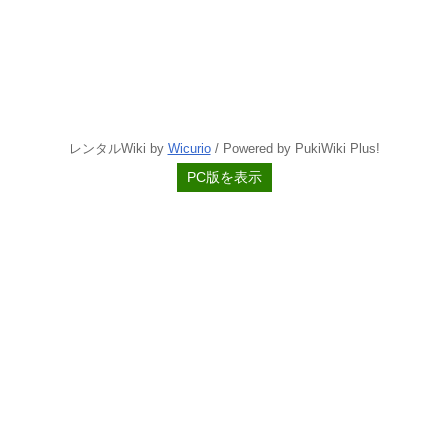
レンタルWiki by
Wicurio
/ Powered by PukiWiki Plus!
PC版を表示