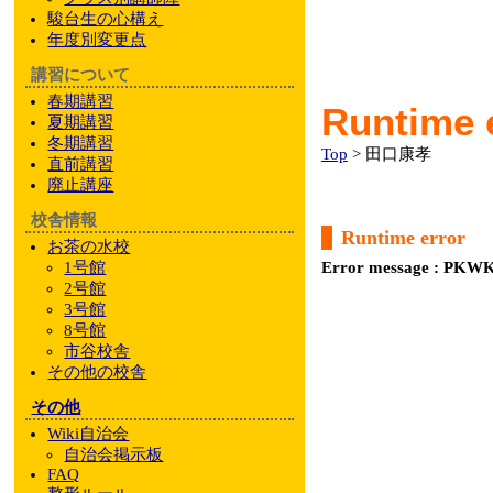
駿台
生の心構え
年度別変更点
講習について
春期講習
Runtime 
夏期講習
冬期講習
Top
> 田口康孝
直前講習
廃止講座
校舎情報
Runtime error
お茶の水校
1号館
Error message : PKWK
2号館
3号館
8号館
市谷校舎
その他
の校舎
その他
Wiki自治会
自治会掲示板
FAQ