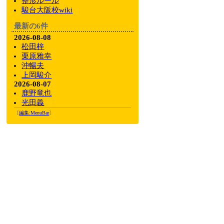
整形ルール
駿台大阪校wiki
最新の6件
2026-08-08
松田梓
栗原雅幸
沖暢夫
上岡駿介
2026-08-07
鹿野竜也
光田義
〔
編集:
MenuBar
〕