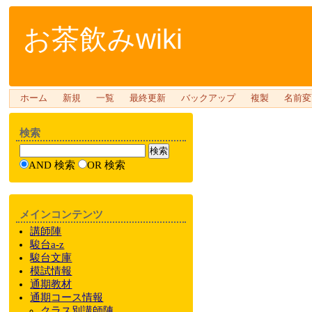
お茶飲みwiki
ホーム
新規
一覧
最終更新
バックアップ
複製
名前変
検索
AND 検索
OR 検索
メインコンテンツ
講師陣
駿台a-z
駿台文庫
模試情報
通期教材
通期
コース情報
クラス
別
講師陣