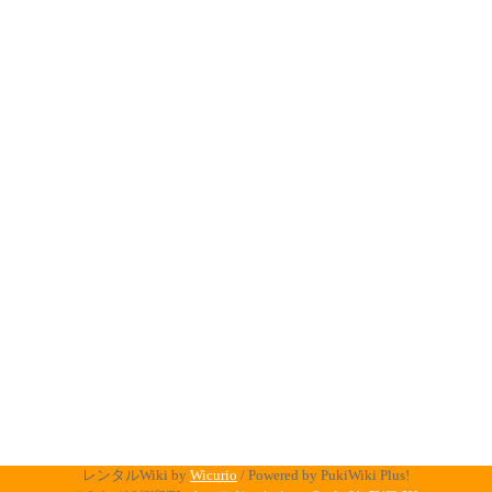
レンタルWiki by
Wicurio
/ Powered by PukiWiki Plus!