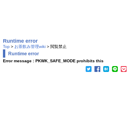
Runtime error
Top
>
お茶飲み管理wiki
> 閲覧禁止
Runtime error
Error message : PKWK_SAFE_MODE prohibits this