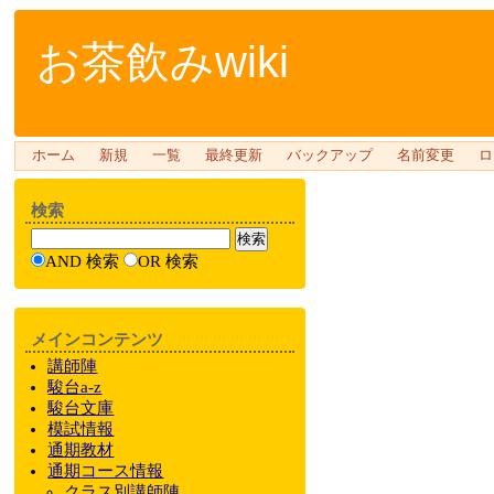
お茶飲みwiki
ホーム
新規
一覧
最終更新
バックアップ
名前変更
ロ
検索
AND 検索
OR 検索
メインコンテンツ
講師陣
駿台a-z
駿台文庫
模試情報
通期教材
通期
コース情報
クラス
別
講師陣