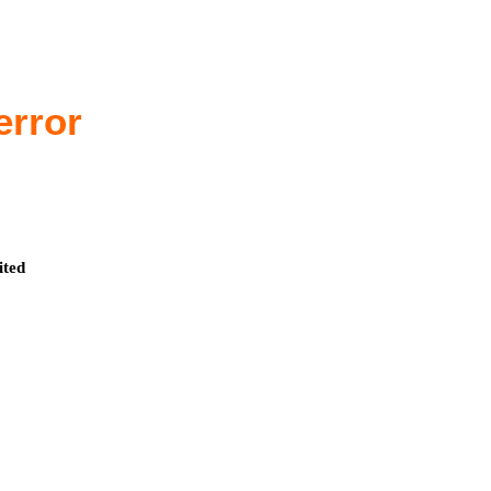
error
ited