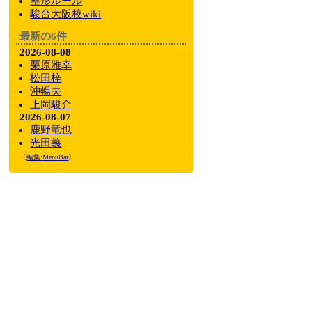
整形ルール
駿台大阪校wiki
最新の6件
2026-08-08
栗原雅幸
松田梓
沖暢夫
上岡駿介
2026-08-07
鹿野竜也
光田義
〔
編集:
MenuBar
〕