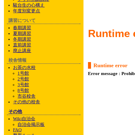
駿台
生の心構え
年度別変更点
講習について
春期講習
Runtime 
夏期講習
冬期講習
直前講習
廃止講座
校舎情報
Runtime error
お茶の水校
1号館
Error message : Prohib
2号館
3号館
8号館
市谷校舎
その他
の校舎
その他
Wiki自治会
自治会掲示板
FAQ