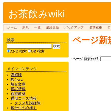
お茶飲みwiki
ホーム
新規
一覧
最終更新
バックアップ
名前変更
ロ
ページ新
検索
AND 検索
OR 検索
ページ新規作成:
メインコンテンツ
講師陣
駿台a-z
駿台文庫
模試情報
通期教材
通期
コース情報
クラス
別
講師陣
駿台
生の心構え