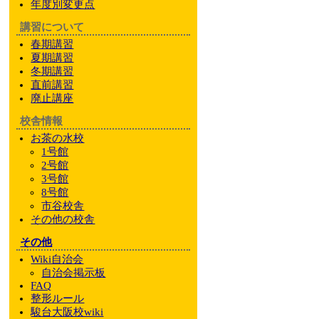
年度別変更点
講習について
春期講習
夏期講習
冬期講習
直前講習
廃止講座
校舎情報
お茶の水校
1号館
2号館
3号館
8号館
市谷校舎
その他
の校舎
その他
Wiki自治会
自治会掲示板
FAQ
整形ルール
駿台大阪校wiki