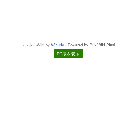
レンタルWiki by
Wicurio
/ Powered by PukiWiki Plus!
PC版を表示