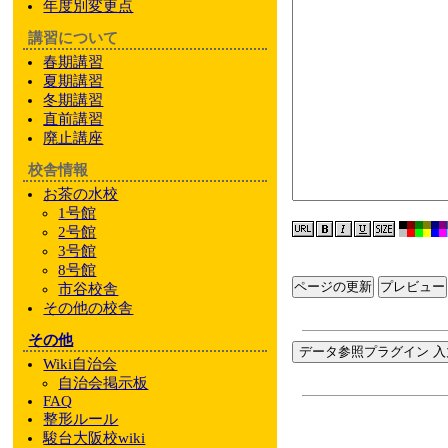
年度別変更点
講習について
春期講習
夏期講習
冬期講習
直前講習
廃止講座
校舎情報
お茶の水校
1号館
2号館
3号館
8号館
ページの更新
市谷校舎
その他
の校舎
その他
データ参照プラグイン 入
Wiki自治会
自治会掲示板
FAQ
整形ルール
駿台大阪校wiki