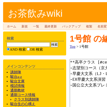
お茶飲みwiki
ホーム
新規
一覧
最終更新
バックアップ
複製
名前変
1号館
の
検索
Top
> 1号館
AND 検索
OR 検索
メインコンテンツ
講師陣
駿台a-z
駿台文庫
模試情報
通期教材
通期
コース情報
クラス
別
講師陣
駿台
生の心構え