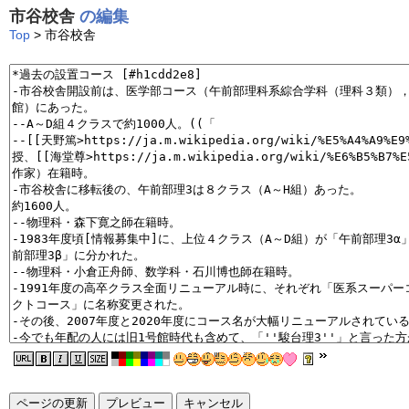
市谷校舎
の編集
Top
> 市谷校舎
ページの更新