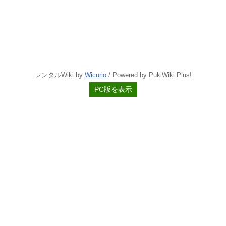
レンタルWiki by
Wicurio
/ Powered by PukiWiki Plus!
PC版を表示