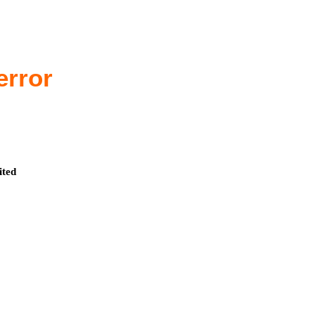
error
ited