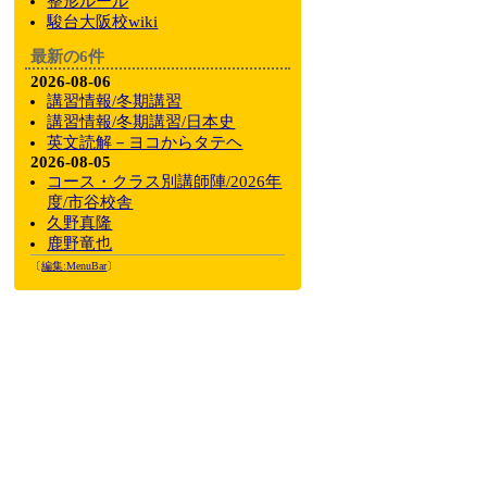
整形ルール
駿台大阪校wiki
最新の6件
2026-08-06
講習情報/冬期講習
講習情報/冬期講習/日本史
英文読解－ヨコからタテヘ
2026-08-05
コース・クラス別講師陣/2026年
度/市谷校舎
久野真隆
鹿野竜也
〔
編集:
MenuBar
〕