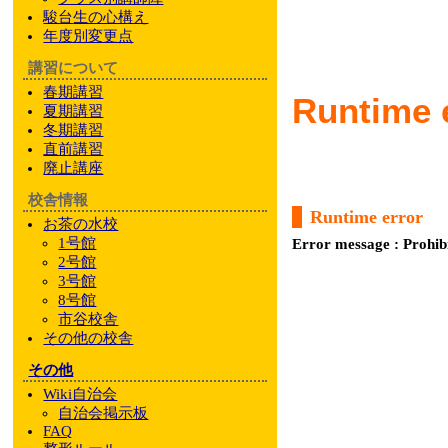
駿台
生の心構え
年度別変更点
講習について
春期講習
Runtime 
夏期講習
冬期講習
直前講習
廃止講座
校舎情報
Runtime error
お茶の水校
1号館
Error message : Prohib
2号館
3号館
8号館
市谷校舎
その他
の校舎
その他
Wiki自治会
自治会掲示板
FAQ