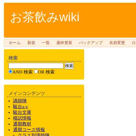
お茶飲みwiki
ホーム
新規
一覧
最終更新
バックアップ
名前変更
ロ
検索
AND 検索
OR 検索
メインコンテンツ
講師陣
駿台a-z
駿台文庫
模試情報
通期教材
通期
コース情報
クラス
別
講師陣