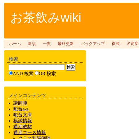
お茶飲みwiki
ホーム
新規
一覧
最終更新
バックアップ
複製
名前変
検索
AND 検索
OR 検索
メインコンテンツ
講師陣
駿台a-z
駿台文庫
模試情報
通期教材
通期
コース情報
クラス
別
講師陣