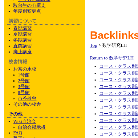
駿台
生の心構え
年度別変更点
講習について
春期講習
Backlin
夏期講習
冬期講習
Top
> 数学研究LH
直前講習
廃止講座
Return to 数学研究LH
校舎情報
コース・クラス別講
お茶の水校
コース・クラス別講
1号館
コース・クラス別講
2号館
3号館
コース・クラス別講
8号館
コース・クラス別講
市谷校舎
コース・クラス別講
その他
の校舎
コース・クラス別講
コース・クラス別講
その他
コース・クラス別講
Wiki自治会
自治会掲示板
コース・クラス別講
FAQ
コース・クラス別講