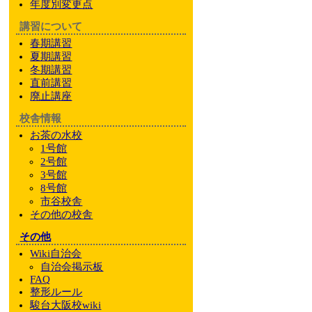
年度別変更点
講習について
春期講習
夏期講習
冬期講習
直前講習
廃止講座
校舎情報
お茶の水校
1号館
2号館
3号館
8号館
市谷校舎
その他
の校舎
その他
Wiki自治会
自治会掲示板
FAQ
整形ルール
駿台大阪校wiki