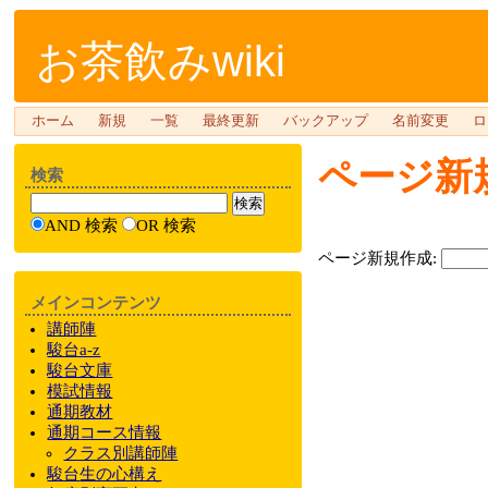
お茶飲みwiki
ホーム
新規
一覧
最終更新
バックアップ
名前変更
ロ
ページ新
検索
AND 検索
OR 検索
ページ新規作成:
メインコンテンツ
講師陣
駿台a-z
駿台文庫
模試情報
通期教材
通期
コース情報
クラス
別
講師陣
駿台
生の心構え