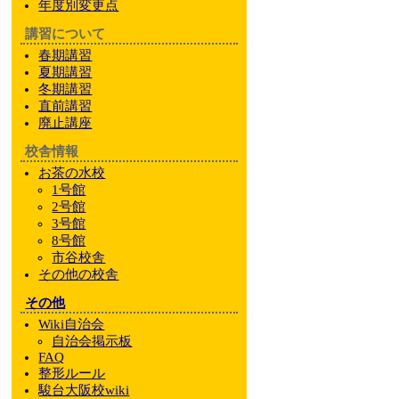
年度別変更点
講習について
春期講習
夏期講習
冬期講習
直前講習
廃止講座
校舎情報
お茶の水校
1号館
2号館
3号館
8号館
市谷校舎
その他
の校舎
その他
Wiki自治会
自治会掲示板
FAQ
整形ルール
駿台大阪校wiki