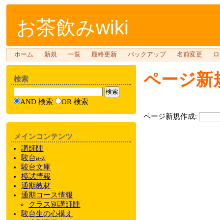
お茶飲みwiki
ホーム
新規
一覧
最終更新
バックアップ
名前変更
ロ
ページ新
検索
AND 検索
OR 検索
ページ新規作成:
メインコンテンツ
講師陣
駿台a-z
駿台文庫
模試情報
通期教材
通期
コース情報
クラス
別
講師陣
駿台
生の心構え