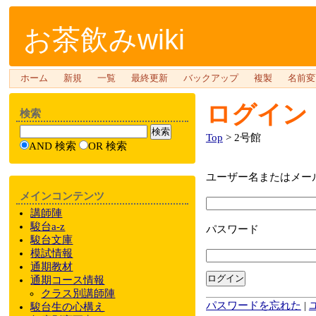
お茶飲みwiki
ホーム
新規
一覧
最終更新
バックアップ
複製
名前変
ログイン
検索
Top
> 2号館
AND 検索
OR 検索
ユーザー名またはメー
メインコンテンツ
講師陣
駿台a-z
パスワード
駿台文庫
模試情報
通期教材
ログイン
通期
コース情報
クラス
別
講師陣
パスワードを忘れた
|
駿台
生の心構え