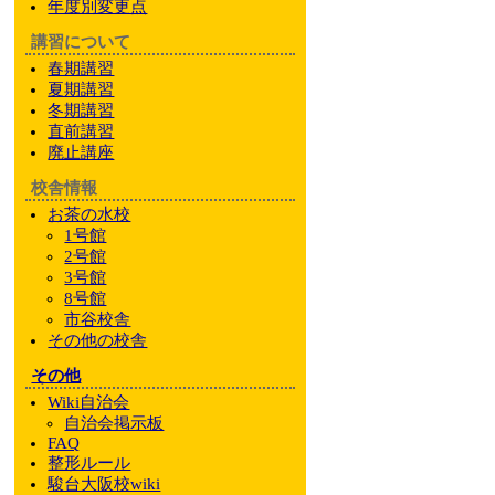
年度別変更点
講習について
春期講習
夏期講習
冬期講習
直前講習
廃止講座
校舎情報
お茶の水校
1号館
2号館
3号館
8号館
市谷校舎
その他
の校舎
その他
Wiki自治会
自治会掲示板
FAQ
整形ルール
駿台大阪校wiki