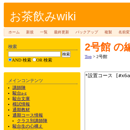
お茶飲みwiki
ホーム
新規
一覧
最終更新
バックアップ
複製
名前変
2号館
の
検索
Top
> 2号館
AND 検索
OR 検索
メインコンテンツ
講師陣
駿台a-z
駿台文庫
模試情報
通期教材
通期
コース情報
クラス
別
講師陣
駿台
生の心構え