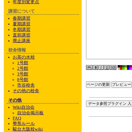
年度別変更点
講習について
春期講習
夏期講習
冬期講習
直前講習
廃止講座
校舎情報
お茶の水校
1号館
2号館
3号館
8号館
ページの更新
市谷校舎
その他
の校舎
その他
データ参照プラグイン 入
Wiki自治会
自治会掲示板
FAQ
整形ルール
駿台大阪校wiki