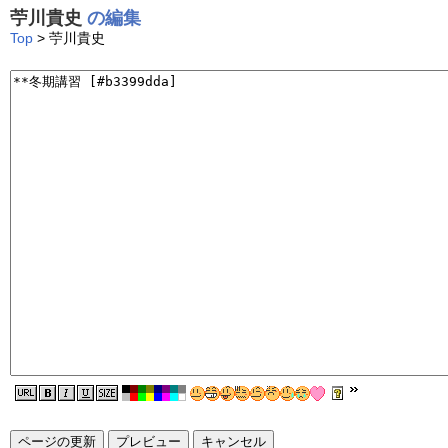
苧川貴史
の編集
Top
> 苧川貴史
ページの更新