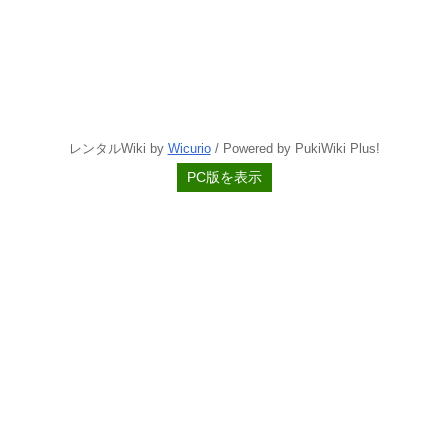
レンタルWiki by
Wicurio
/ Powered by PukiWiki Plus!
PC版を表示