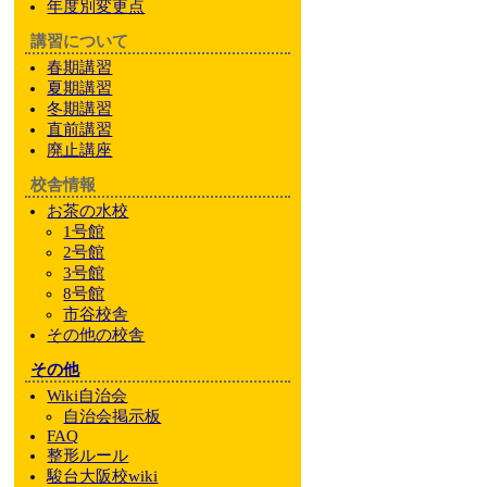
年度別変更点
講習について
春期講習
夏期講習
冬期講習
直前講習
廃止講座
校舎情報
お茶の水校
1号館
2号館
3号館
8号館
市谷校舎
その他
の校舎
その他
Wiki自治会
自治会掲示板
FAQ
整形ルール
駿台大阪校wiki