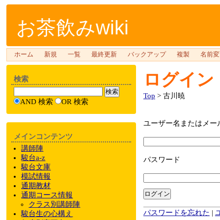
お茶飲みwiki
ホーム
新規
一覧
最終更新
バックアップ
複製
名前変
ログイン
検索
Top
> 古川暁
AND 検索
OR 検索
ユーザー名またはメー
メインコンテンツ
講師陣
駿台a-z
パスワード
駿台文庫
模試情報
通期教材
ログイン
通期
コース情報
クラス
別
講師陣
パスワードを忘れた
|
駿台
生の心構え