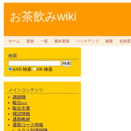
お茶飲みwiki
ホーム
新規
一覧
最終更新
バックアップ
複製
名前変
検索
AND 検索
OR 検索
メインコンテンツ
講師陣
駿台a-z
駿台文庫
模試情報
通期教材
通期
コース情報
クラス
別
講師陣