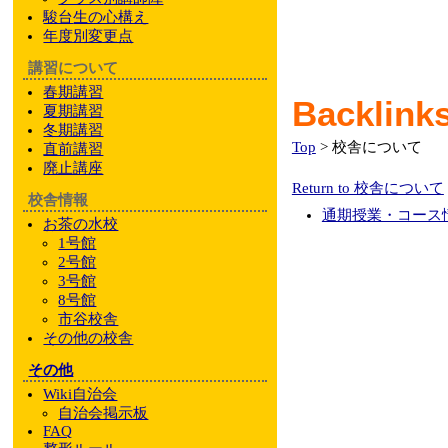
駿台
生の心構え
年度別変更点
講習について
春期講習
Backlin
夏期講習
冬期講習
Top
> 校舎について
直前講習
廃止講座
Return to 校舎について
校舎情報
通期授業・コース
お茶の水校
1号館
2号館
3号館
8号館
市谷校舎
その他
の校舎
その他
Wiki自治会
自治会掲示板
FAQ