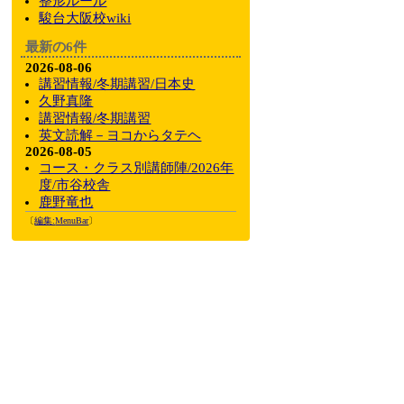
整形ルール
駿台大阪校wiki
最新の6件
2026-08-06
講習情報/冬期講習/日本史
久野真隆
講習情報/冬期講習
英文読解－ヨコからタテヘ
2026-08-05
コース・クラス別講師陣/2026年
度/市谷校舎
鹿野竜也
〔
編集:
MenuBar
〕