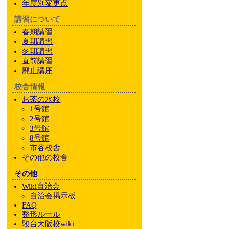
年度別変更点
講習について
春期講習
夏期講習
冬期講習
直前講習
廃止講座
校舎情報
お茶の水校
1号館
2号館
3号館
8号館
市谷校舎
その他
の校舎
その他
Wiki自治会
自治会掲示板
FAQ
整形ルール
駿台大阪校wiki