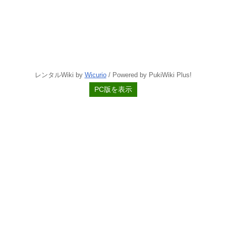
レンタルWiki by
Wicurio
/ Powered by PukiWiki Plus!
PC版を表示