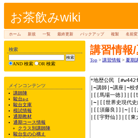
お茶飲みwiki
ホーム
新規
一覧
最終更新
バックアップ
複製
名前変
講習情報/
検索
Top
>
講習情報
>
夏期
AND 検索
OR 検索
メインコンテンツ
講師陣
駿台a-z
駿台文庫
模試情報
通期教材
通期
コース情報
クラス
別
講師陣
駿台
生の心構え