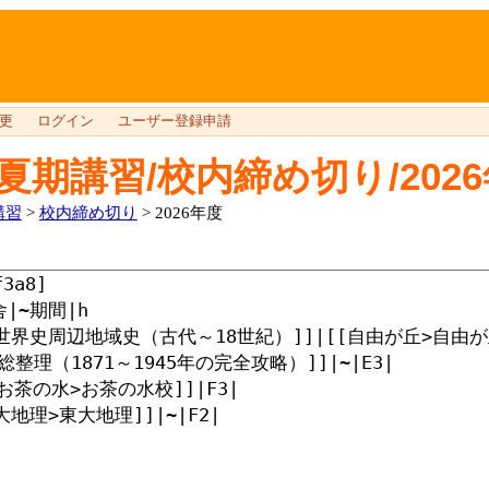
更
ログイン
ユーザー登録申請
夏期講習/校内締め切り/202
講習
>
校内締め切り
> 2026年度