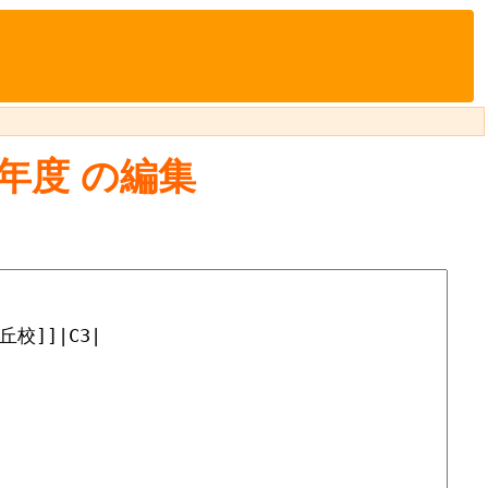
6年度
の編集