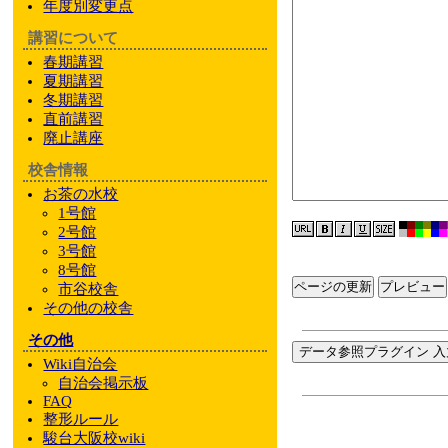
年度別変更点
講習について
春期講習
夏期講習
冬期講習
直前講習
廃止講座
校舎情報
お茶の水校
1号館
2号館
3号館
8号館
ページの更新
市谷校舎
その他
の校舎
その他
データ参照プラグイン 入
Wiki自治会
自治会掲示板
FAQ
整形ルール
駿台大阪校wiki