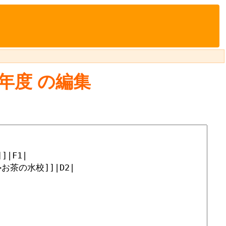
6年度
の編集