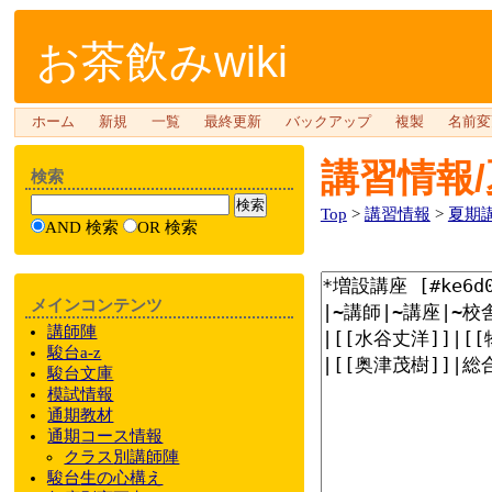
お茶飲みwiki
ホーム
新規
一覧
最終更新
バックアップ
複製
名前変
講習情報/
検索
Top
>
講習情報
>
夏期
AND 検索
OR 検索
メインコンテンツ
講師陣
駿台a-z
駿台文庫
模試情報
通期教材
通期
コース情報
クラス
別
講師陣
駿台
生の心構え