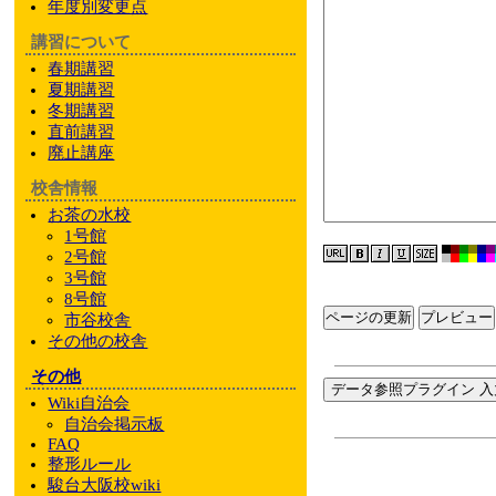
年度別変更点
講習について
春期講習
夏期講習
冬期講習
直前講習
廃止講座
校舎情報
お茶の水校
1号館
2号館
3号館
8号館
ページの更新
市谷校舎
その他
の校舎
その他
データ参照プラグイン 入
Wiki自治会
自治会掲示板
FAQ
整形ルール
駿台大阪校wiki