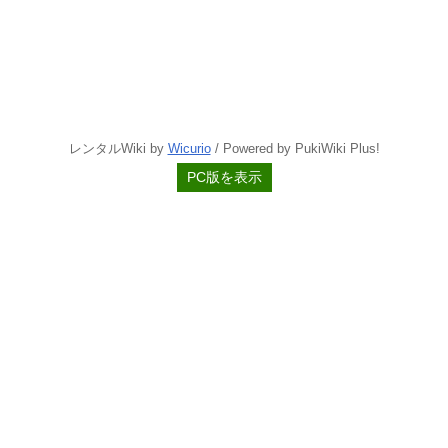
レンタルWiki by
Wicurio
/ Powered by PukiWiki Plus!
PC版を表示