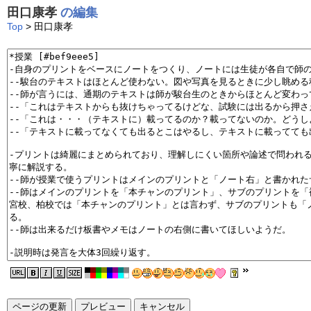
田口康孝
の編集
Top
> 田口康孝
ページの更新