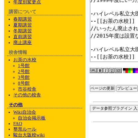
年度別変更点
講習について
春期講習
夏期講習
冬期講習
直前講習
廃止講座
校舎情報
お茶の水校
1号館
2号館
3号館
8号館
ページの更新
市谷校舎
その他
の校舎
その他
データ参照プラグイン 入
Wiki自治会
自治会掲示板
FAQ
整形ルール
駿台大阪校wiki