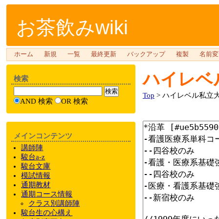
お茶飲みwiki
ホーム
新規
一覧
最終更新
バックアップ
複製
名前変
ハイレベ
検索
Top
> ハイレベル私立
AND 検索
OR 検索
メインコンテンツ
講師陣
駿台a-z
駿台文庫
模試情報
通期教材
通期
コース情報
クラス
別
講師陣
駿台
生の心構え