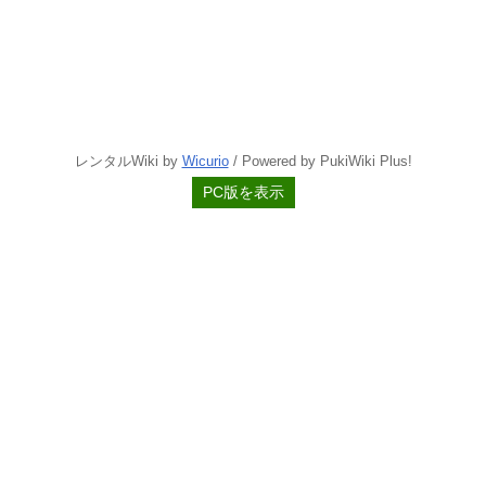
レンタルWiki by
Wicurio
/ Powered by PukiWiki Plus!
PC版を表示